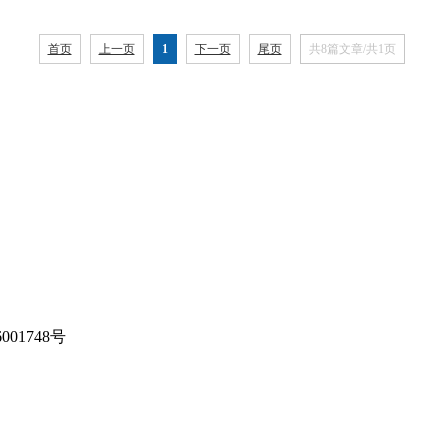
首页
上一页
1
下一页
尾页
共8篇文章/共1页
001748号